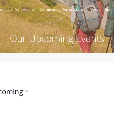
 we do
Who we are
Our impact
Our programs
News
Get in
Our Upcoming Events
coming