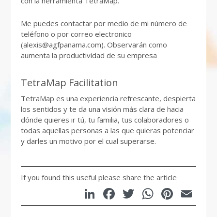
con la herramienta TetraMap.
Me puedes contactar por medio de mi número de
teléfono o por correo electronico
(alexis@agfpanama.com). Observarán como
aumenta la productividad de su empresa
TetraMap Facilitation
TetraMap es una experiencia refrescante, despierta
los sentidos y te da una visión más clara de hacia
dónde quieres ir tú, tu familia, tus colaboradores o
todas aquellas personas a las que quieras potenciar
y darles un motivo por el cual superarse.
If you found this useful please share the article
LinkedIn
Facebook
Twitter
WhatsA
Pinte
Em