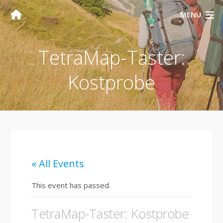
MENU
TetraMap-Taster:
Kostprobe
« All Events
This event has passed.
TetraMap-Taster: Kostprobe